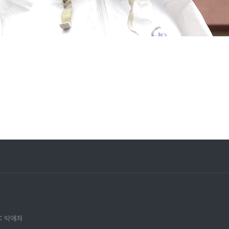
:
박애자