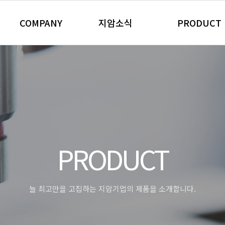
COMPANY
지암소식
PRODUCT
회사개요
지암 NEWS
자동차 제품
CEO 인사말
Community
산업용 제품
경영이념
정수 필터
연혁 및 수상내역
업소용 위생 제
찾아오시는 길
가정용 위생 &
주요거래처
자동차용 제품
PRODUCT
판촉/특판 제품
늘 최고만을 고집하는 지암기업의 제품을 소개합니다.