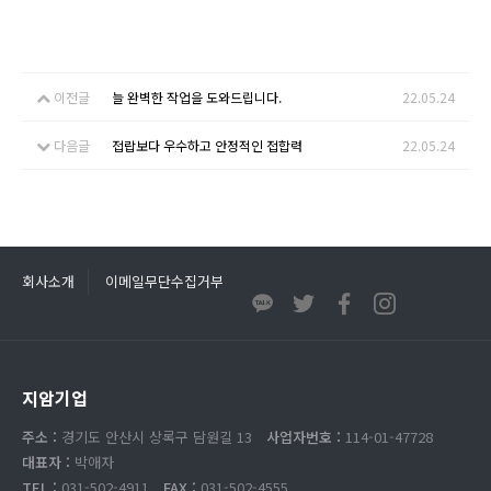
이전글
늘 완벽한 작업을 도와드립니다.
22.05.24
다음글
접랍보다 우수하고 안정적인 접합력
22.05.24
회사소개
이메일무단수집거부
지암기업
주소 :
경기도 안산시 상록구 담원길 13
사업자번호 :
114-01-47728
대표자 :
박애자
TEL :
031-502-4911
FAX :
031-502-4555