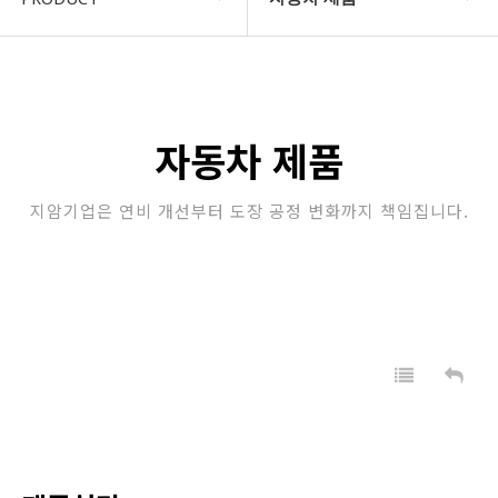
COMPANY
자동차 제품
지암소식
산업용 제품
자동차 제품
PRODUCT
정수 필터
지암기업은 연비 개선부터 도장 공정 변화까지 책임집니다.
고객지원
업소용 위생 제품
STORE
가정용 위생 & 건강 제품
자동차용 제품
판촉/특판 제품