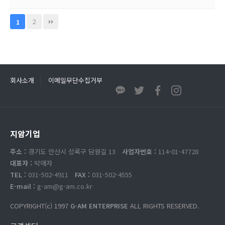
2
1
회사소개
이메일무단수집거부
지암기업
주소 :
경기도 안산시 상록구 담원길 13
사업자번호 :
114-01-47728
대표자 :
박애자
TEL :
031-502-4911
FAX :
031-502-4555
E-mail :
g-am@g-am.co.kr
COPYRIGHT(c) 1997
G-AM ENTERPRISE
ALL RIGHTS RESERVED.